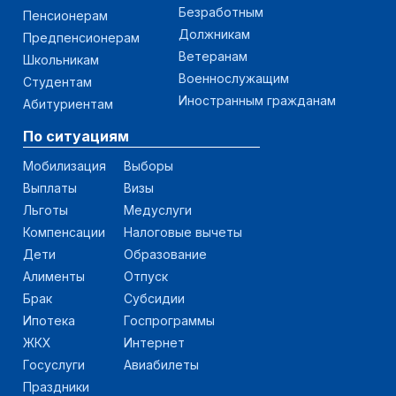
Безработным
Пенсионерам
Должникам
Предпенсионерам
Ветеранам
Школьникам
Военнослужащим
Студентам
Иностранным гражданам
Абитуриентам
По ситуациям
Мобилизация
Выборы
Выплаты
Визы
Льготы
Медуслуги
Компенсации
Налоговые вычеты
Дети
Образование
Алименты
Отпуск
Брак
Субсидии
Ипотека
Госпрограммы
ЖКХ
Интернет
Госуслуги
Авиабилеты
Праздники