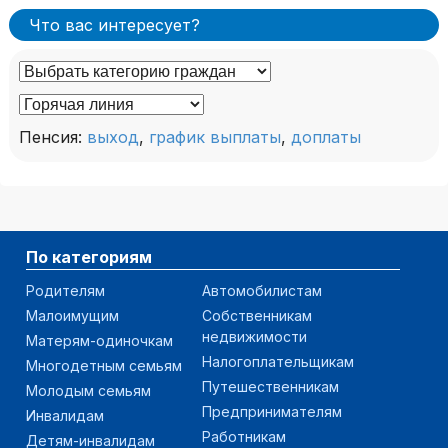
Что вас интересует?
Пенсия:
выход
,
график выплаты
,
доплаты
По категориям
Родителям
Автомобилистам
Малоимущим
Собственникам
недвижимости
Матерям-одиночкам
Налогоплательщикам
Многодетным семьям
Путешественникам
Молодым семьям
Предпринимателям
Инвалидам
Работникам
Детям-инвалидам